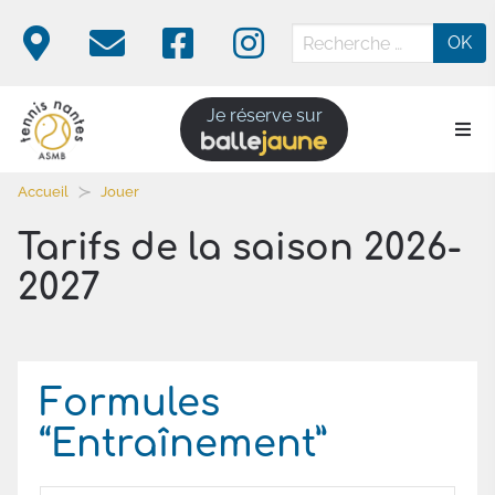
OK
Skip
Je réserve
sur
to
balle jaune
main
Accueil
Jouer
content
Tarifs de la saison 2026-
2027
Formules
“Entraînement”